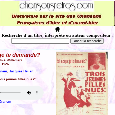
Recherche d'un titre, interprète ou auteur compositeur :
 je te demande?
ti-A.Willemetz
1926
anem
,
Jacques Hélian
,
rois jeunes filles nues"
Dranem