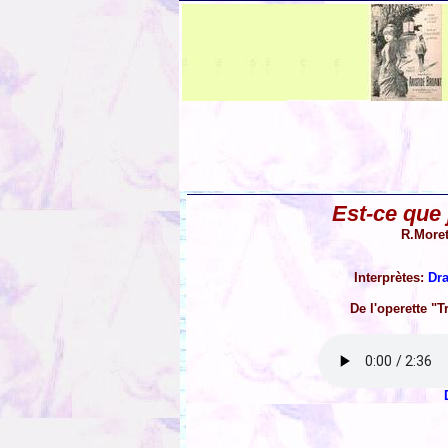
Est-ce que
R.Moret
Interprètes:
Dr
De l'operette "T