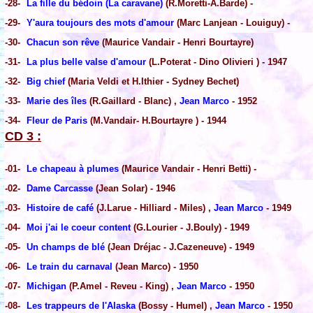
-28-
La fille du bédoin (La caravane)
(R.Moretti-A.Barde) -
-29-
Y'aura toujours des mots d'amour
(Marc Lanjean - Louiguy) -
-30-
Chacun son rêve
(Maurice Vandair - Henri Bourtayre)
-31-
La plus belle valse d'amour
(L.Poterat - Dino Olivieri ) - 1947
-32-
Big chief
(Maria Veldi et H.Ithier - Sydney Bechet)
-33-
Marie des îles
(R.Gaillard - Blanc) ,
Jean Marco
- 1952
-34-
Fleur de Paris
(M.Vandair- H.Bourtayre ) - 1944
CD 3 :
-01-
Le chapeau à plumes
(Maurice Vandair - Henri Betti) -
-02-
Dame Carcasse
(Jean Solar) - 1946
-03-
Histoire de café
(J.Larue - Hilliard - Miles) ,
Jean Marco
- 1949
-04-
Moi j'ai le coeur content
(G.Lourier - J.Bouly) - 1949
-05-
Un champs de blé
(Jean Dréjac - J.Cazeneuve) - 1949
-06-
Le train du carnaval
(Jean Marco) - 1950
-07-
Michigan
(P.Amel - Reveu - King) ,
Jean Marco
- 1950
-08-
Les trappeurs de l'Alaska
(Bossy - Humel) ,
Jean Marco
- 1950