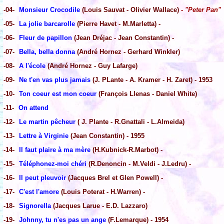
-04-
Monsieur Crocodile
(Louis Sauvat - Olivier Wallace)
- "Peter Pan"
-05-
La jolie barcarolle
(Pierre Havet - M.Marletta) -
-06-
Fleur de papillon
(Jean Dréjac - Jean Constantin) -
-07-
Bella, bella donna
(André Hornez - Gerhard Winkler)
-08-
A l'école
(André Hornez - Guy Lafarge)
-09-
Ne t'en vas plus jamais
(J. PLante - A. Kramer - H. Zaret) - 1953
-10-
Ton coeur est mon coeur
(François Llenas - Daniel White)
-11-
On attend
-12-
Le martin pêcheur
( J. Plante - R.Gnattali - L.Almeida)
-13-
Lettre à Virginie
(Jean Constantin) - 1955
-14-
Il faut plaire à ma mère
(H.Kubnick-R.Marbot) -
-15-
Téléphonez-moi chéri
(R.Denoncin - M.Veldi - J.Ledru) -
-16-
Il peut pleuvoir
(Jacques Brel et Glen Powell) -
-17-
C'est l'amore
(Louis Poterat - H.Warren) -
-18-
Signorella
(Jacques Larue - E.D. Lazzaro)
-19-
Johnny, tu n'es pas un ange
(F.Lemarque) - 1954