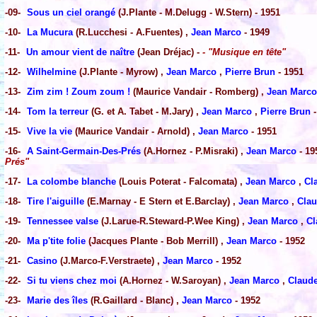
-09-
Sous un ciel orangé
(J.Plante - M.Delugg - W.Stern) - 1951
-10-
La Mucura
(R.Lucchesi - A.Fuentes) ,
Jean Marco
- 1949
-11-
Un amour vient de naître
(Jean Dréjac) -
- "Musique en tête"
-12-
Wilhelmine
(J.Plante - Myrow) ,
Jean Marco
,
Pierre Brun
- 1951
-13-
Zim zim ! Zoum zoum !
(Maurice Vandair - Romberg) ,
Jean Marco
-14-
Tom la terreur
(G. et A. Tabet - M.Jary) ,
Jean Marco
,
Pierre Brun
-
-15-
Vive la vie
(Maurice Vandair - Arnold) ,
Jean Marco
- 1951
-16-
A Saint-Germain-Des-Prés
(A.Hornez - P.Misraki) ,
Jean Marco
- 19
Prés"
-17-
La colombe blanche
(Louis Poterat - Falcomata) ,
Jean Marco
,
Cl
-18-
Tire l'aiguille
(E.Marnay - E Stern et E.Barclay) ,
Jean Marco
,
Clau
-19-
Tennessee valse
(J.Larue-R.Steward-P.Wee King) ,
Jean Marco
,
Cl
-20-
Ma p'tite folie
(Jacques Plante - Bob Merrill) ,
Jean Marco
- 1952
-21-
Casino
(J.Marco-F.Verstraete) ,
Jean Marco
- 1952
-22-
Si tu viens chez moi
(A.Hornez - W.Saroyan) ,
Jean Marco
,
Claud
-23-
Marie des îles
(R.Gaillard - Blanc) ,
Jean Marco
- 1952