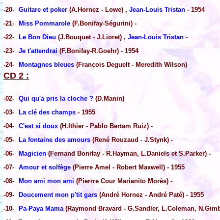
-20-
Guitare et poker
(A.Hornez - Lowe) ,
Jean-Louis Tristan
- 1954
-21-
Miss Pommarole
(F.Bonifay-Ségurini) -
-22-
Le Bon Dieu
(J.Bouquet - J.Lioret) ,
Jean-Louis Tristan
-
-23-
Je t'attendrai
(F.Bonifay-R.Goehr) - 1954
-24-
Montagnes bleues
(François Deguelt - Meredith Wilson)
CD 2 :
-02-
Qui qu'a pris la cloche ?
(D.Manin)
-03-
La clé des champs
- 1955
-04-
C'est si doux
(H.Ithier - Pablo Bertam Ruiz) -
-05-
La fontaine des amours
(René Rouzaud - J.Stynk) -
-06-
Magicien
(Fernand Bonifay - R.Hayman, L.Daniels et S.Parker) -
-07-
Amour et solfège
(Pierre Amel - Robert Maxwell) - 1955
-08-
Mon ami mon ami
(Pierrre Cour Marianito Morès) -
-09-
Doucement mon p'tit gars
(André Hornez - André Paté) - 1955
-10-
Pa-Paya Mama
(Raymond Bravard - G.Sandler, L.Coleman, N.Gimbe