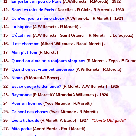
-11-
En parlant un peu de Paris
(A.Willemetz - R.Moretti) - 1932
-12-
Sous les toits de Paris
( Nazelles - R.Clair - R.Moretti) - 1930
-13-
Ce n'est pas la même chose
(A.Willemetz - R.Moretti) - 1924
-14-
La biguine
(A.Willemetz - R.Moretti) -
-15-
C'était moi
(A.Willemetz - Saint-Granier - R.Moretti - J.Le Seyeux) -
-16-
Il est charmant
(Albert Willemetz - Raoul Moretti) -
-17-
Mon p'tit Tom
(R.Moretti) -
-18-
Quand on aime on a toujours vingt ans
(R.Moretti - Zepp - E.Dumo
-19-
Quand on est vraiment amoureux
(A.Willemetz - R.Moretti) -
-20-
Ninon
(R.Moretti-J.Boyer) -
-22-
Est-ce que je te demande?
(R.Moretti-A.Willemetz ) - 1926
-23-
Raymonde
(R.Moretti/Y.Miranda/A.Willemetz) - 1926
-24-
Pour un homme
(Yves Mirande - R.Moretti)
-25-
Ce sont des choses
(Yves Mirande - R.Moretti)
-26-
Les artichauds
(R.Moretti-A.Barde) - 1927
- "Comte Obligado"
-27-
Miio padre
(André Barde - Roul Moretti)