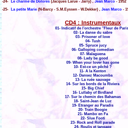
-24-
Le charme de Dolorès
(Jacques Larue - Jarry) ,
Jean Marco
- 1952
-25-
La petite Marie
(N-Barcy - S.M.Eyssen - W.Dekker) ,
Jean Marco
- 1
CD4 : Instrumentaux
01- Indicatif de l'orchestre "Fleur de Pari
02- La danse du sabre
03- Prisoner of love
04- Tush
05- Spruce jucy
06- Galloping comedian
07- Malaguena
08- Lady be good
09- When your lover has gone
10- Est-ce un pêché ?
11- A la Kenton
12- Dansez Macoumba
13- La ruée sauvage
14- Sur les bords de la Riviera
15- Big Chief
16- Lullaby of Birdland
17- Sur le chemin des Bahamas
18- Saint-Jean de Luz
19- Etranger au Paradis
20- Train Boogie
21- Mambo en Fa
22- Slue Footi
23- Rock and Roll parade
24- Roulis et tangage