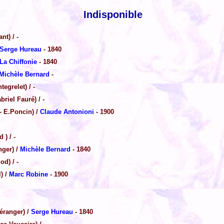
Indisponible
nt) / -
Serge Hureau
- 1840
La Chiffonie
- 1840
Michèle Bernard
-
egrelet) / -
iel Fauré) / -
- E.Poncin) /
Claude Antonioni
- 1900
) / -
nger) /
Michèle Bernard
- 1840
d) / -
) /
Marc Robine
- 1900
éranger) /
Serge Hureau
- 1840