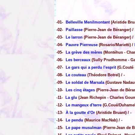
-01-
Belleville Menilmontant
(Aristide Brua
-02-
Paillasse
(Pierre-Jean de Béranger) /
-03-
Le larron
(Pierre-Jean de Béranger) /
-04-
Pauvre Pierreuse
(Rosario/Marietti) /
-05-
La grève des mères
(Montéhus - Chant
-06-
Les berceaux
(Sully Prudhomme - Gabr
-07-
Le gars qui a perdu l'esprit
(G.Couté 
-08-
Le couteau
(Théodore Botrel) / -
-09-
Le soldat de Marsala
(Gustave Nadaud 
-10-
Les cinq étages
(Pierre-Jean de Béra
-11-
La glu
(Jean Richepin - Charles Gouno
-12-
Le mangeux d'terre
(G.Coué/Duhamel
-13-
À la goutte d'Or
(Aristide Bruant) / -
-14-
Le pendu
(Maurice MacNab) / -
-15-
Le pape musulman
(Pierre-Jean de B