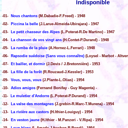
Indisponible
-01-
Nous chantons
(M.Dabadie-F.Freed) - 1948
-02-
Piccina la belle
(J.Larue-Almeida-Ubirajara) - 1947
-03-
Le petit chasseur des Alpes
(L.Poterat-R.De Martino) - 1947
-04-
La chanson de vos vingt ans
(H.Contet-P.Durand) - 1948
-05-
La rumba de la pluie
(A.Hornez-L.Ferrari) - 1948
-06-
Rapsodie suédoise (Sans vous connaître)
(Loysel - Marbot - Altven
-07-
Et bailler, et dormir
(J.Devis / J.Bretonnière) - 1953
-08-
La fille de la forêt
(R.Rouzaud-J.Kessler) - 1953
-09-
Vous, vous, vous
(J.Plante-L.Olias) - 1954
-10-
Adios amigos
(Fernand Bonifay - Guy Magenta) -
-11-
Le muletier d'Andorre
(L.Poterat-P.Durand) - 1954
-12-
La valse des montagnes
(J.grebin-R.Marc-T.Murena) - 1954
-13-
La rivière aux castors
(H.Ithier-Louiguy) - 1954
-14-
En veston jaune
(H.Ithier - M.Panzeri - V.Ripa) - 1954
-15-
Loup blanc
(L.Amade-J.frachon-R.Bondi) - 1954