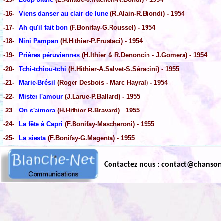
-16-
Viens danser au clair de lune
(R.Alain-R.Biondi) - 1954
-17-
Ah qu'il fait bon
(F.Bonifay-G.Roussel) - 1954
-18-
Nini Pampan
(H.Hithier-P.Frustaci) - 1954
-19-
Prières péruviennes
(H.Ithier & R.Denoncin - J.Gomera) - 1954
-20-
Tchi-tchiou-tchi
(H.Hithier-A.Salvet-S.Séracini) - 1955
-21-
Marie-Brésil
(Roger Desbois - Marc Hayral) - 1954
-22-
Mister l'amour
(J.Larue-P.Ballard) - 1955
-23-
On s'aimera
(H.Hithier-R.Bravard) - 1955
-24-
La fête à Capri
(F.Bonifay-Mascheroni) - 1955
-25-
La siesta
(F.Bonifay-G.Magenta) - 1955
Contactez nous : contact@chanso