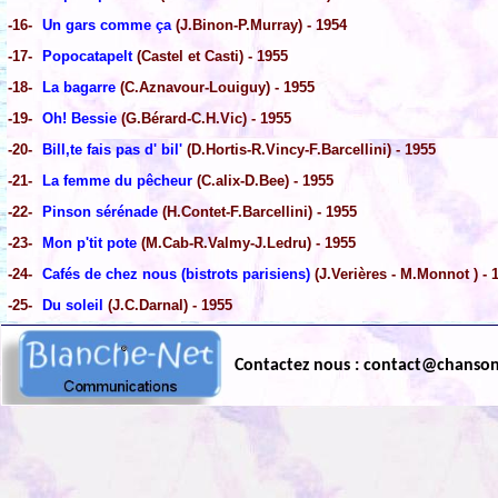
-16-
Un gars comme ça
(J.Binon-P.Murray) - 1954
-17-
Popocatapelt
(Castel et Casti) - 1955
-18-
La bagarre
(C.Aznavour-Louiguy) - 1955
-19-
Oh! Bessie
(G.Bérard-C.H.Vic) - 1955
-20-
Bill,te fais pas d' bil'
(D.Hortis-R.Vincy-F.Barcellini) - 1955
-21-
La femme du pêcheur
(C.alix-D.Bee) - 1955
-22-
Pinson sérénade
(H.Contet-F.Barcellini) - 1955
-23-
Mon p'tit pote
(M.Cab-R.Valmy-J.Ledru) - 1955
-24-
Cafés de chez nous (bistrots parisiens)
(J.Verières - M.Monnot ) - 
-25-
Du soleil
(J.C.Darnal) - 1955
Contactez nous : contact@chanso