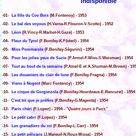
Indisponible
-01-
La fille du Cov Bois
(M.Fontenoy) - 1953
-02-
Le bal des voyous
(H.Varna-R.Flouron-V.Scotto) - 1952
-03-
Léon
(R.Vincy-R.Marbot-H.Gaze) - 1953
-04-
Fleur du Tyrol
(F.Bonifay-K.Föderl) - 1954
-05-
Miss Pommarole
(F.Bonifay-Ségurini) - 1954
-06-
Pour les jolies yeux de Suzie
(P.Armel-F.Wiss-S.Weisman) - 1954
-07-
Tout au bout de la semaine
(P.Amel-E et A.Shuman-M.Brown) - 19
-08-
Les douaniers du clair de lune
(F.Bonifay-Fragna) - 1954
-09-
Viens à Nogent
(Marc Fontenoy) - 1954
-10-
Le cirque de Gorgonzola
(F.Bonifay-Hourdeaux-E.Rancurel) - 1954
-11-
C'est toi que je préfère
(F.Bonifay-G.Magenta) - 1954
-12-
Paris chéri
(F.Lopez) - 1954
- "Quatre jours à Paris"
-13-
Le petit cabri
(F.Lopez) - 1954
-14-
Les grenadiers du roi
(F.Bonifay-L.Carr) - 1954
-15-
Le petit pélicans
(J.Mareuil-N.Roux-Missa) - 1954