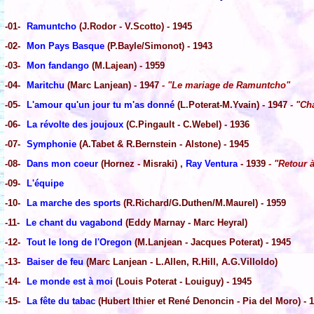
-01-
Ramuntcho
(J.Rodor - V.Scotto) - 1945
-02-
Mon Pays Basque
(P.Bayle/Simonot) - 1943
-03-
Mon fandango
(M.Lajean) - 1959
-04-
Maritchu
(Marc Lanjean) - 1947
- "Le mariage de Ramuntcho"
-05-
L'amour qu'un jour tu m'as donné
(L.Poterat-M.Yvain) - 1947
- "Ch
-06-
La révolte des joujoux
(C.Pingault - C.Webel) - 1936
-07-
Symphonie
(A.Tabet & R.Bernstein - Alstone) - 1945
-08-
Dans mon coeur
(Hornez - Misraki) ,
Ray Ventura
- 1939
- "Retour à
-09-
L'équipe
-10-
La marche des sports
(R.Richard/G.Duthen/M.Maurel) - 1959
-11-
Le chant du vagabond
(Eddy Marnay - Marc Heyral)
-12-
Tout le long de l'Oregon
(M.Lanjean - Jacques Poterat) - 1945
-13-
Baiser de feu
(Marc Lanjean - L.Allen, R.Hill, A.G.Villoldo)
-14-
Le monde est à moi
(Louis Poterat - Louiguy) - 1945
-15-
La fête du tabac
(Hubert Ithier et René Denoncin - Pia del Moro) - 