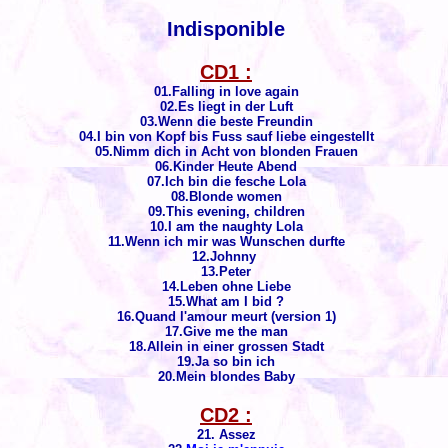
Indisponible
CD1 :
01.Falling in love again
02.Es liegt in der Luft
03.Wenn die beste Freundin
04.I bin von Kopf bis Fuss sauf liebe eingestellt
05.Nimm dich in Acht von blonden Frauen
06.Kinder Heute Abend
07.Ich bin die fesche Lola
08.Blonde women
09.This evening, children
10.I am the naughty Lola
11.Wenn ich mir was Wunschen durfte
12.Johnny
13.Peter
14.Leben ohne Liebe
15.What am I bid ?
16.Quand l'amour meurt (version 1)
17.Give me the man
18.Allein in einer grossen Stadt
19.Ja so bin ich
20.Mein blondes Baby
CD2 :
21. Assez