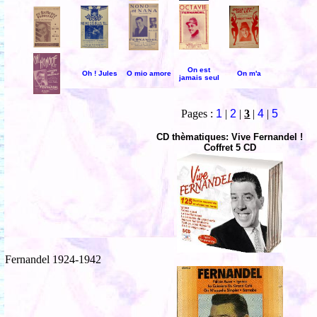
On est
Oh ! Jules
O mio amore
On m'a
jamais seul
Pages :
1
|
2
|
3
|
4
|
5
CD thèmatiques: Vive Fernandel !
Coffret 5 CD
Fernandel 1924-1942