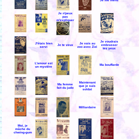
Je me mens
Je n'peux
pas
m'expliquer
Je voudrais
J'étais bien
Je vais au
Je te veux
embrasser
servi
zoo avec Zizi
tes yeux
L'amour est
Ma bouffarde
un mystère
Maintenant
Ma femme
que je suis
fait du judo
soldat
Milliardaire
Moi, je
mâche du
chwing-gum