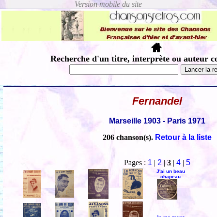
Recherche d'un titre, interprète ou auteur c
Fernandel
Marseille 1903 - Paris 1971
206 chanson(s).
Retour à la liste
Pages :
1
|
2
|
3
|
4
|
5
J'ai un beau
chapeau