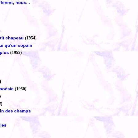
fferent, nous...
e
'tit chapeau
(1954)
lui qu'un copain
 plus
(1955)
)
 poésie
(1950)
)
2)
pin des champs
lles