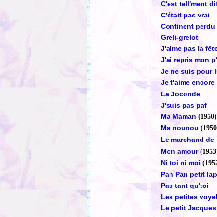
C'est tell'ment di
C'était pas vrai
Continent perdu
Greli-grelot
J'aime pas la fêt
J'ai repris mon p
Je ne suis pour 
Je t'aime encore
La Joconde
J'suis pas paf
Ma Maman
(1950)
Ma nounou
(1950
Le marchand de
Mon amour
(1953
Ni toi ni moi
(195
Pan Pan petit la
Pas tant qu'toi
Les petites voye
Le petit Jacques