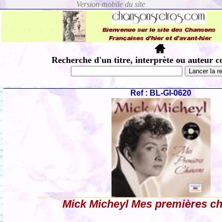
Recherche d'un titre, interprète ou auteur c
Ref : BL-GI-0620
Mick Micheyl Mes premières c