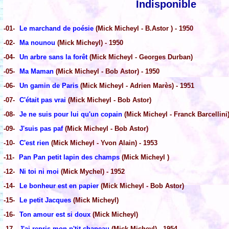
Indisponible
-01-
Le marchand de poésie
(Mick Micheyl - B.Astor ) - 1950
-02-
Ma nounou
(Mick Micheyl) - 1950
-04-
Un arbre sans la forêt
(Mick Micheyl - Georges Durban)
-05-
Ma Maman
(Mick Micheyl - Bob Astor) - 1950
-06-
Un gamin de Paris
(Mick Micheyl - Adrien Marès) - 1951
-07-
C'était pas vrai
(Mick Micheyl - Bob Astor)
-08-
Je ne suis pour lui qu'un copain
(Mick Micheyl - Franck Barcellini
-09-
J'suis pas paf
(Mick Micheyl - Bob Astor)
-10-
C'est rien
(Mick Micheyl - Yvon Alain) - 1953
-11-
Pan Pan petit lapin des champs
(Mick Micheyl )
-12-
Ni toi ni moi
(Mick Mychel) - 1952
-14-
Le bonheur est en papier
(Mick Micheyl - Bob Astor)
-15-
Le petit Jacques
(Mick Micheyl)
-16-
Ton amour est si doux
(Mick Micheyl)
-17-
J'ai repris mon p'tit chapeau
(Mick Micheyl) - 1954