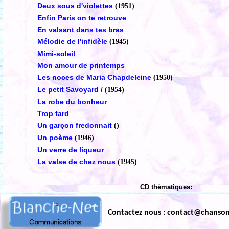
Deux sous d'violettes
(1951)
Enfin Paris on te retrouve
En valsant dans tes bras
Mélodie de l'infidèle
(1945)
Mimi-soleil
Mon amour de printemps
Les noces de Maria Chapdeleine
(1950)
Le petit Savoyard /
(1954)
La robe du bonheur
Trop tard
Un garçon fredonnait
()
Un poème
(1946)
Un verre de liqueur
La valse de chez nous
(1945)
CD thèmatiques:
Contactez nous : contact@chanso