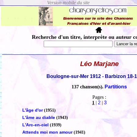
Recherche d'un titre, interprète ou auteur c
Léo Marjane
Boulogne-sur-Mer 1912 - Barbizon 18-
137 chanson(s).
Partitions
Pages :
1
|
2
|
3
L'âge d'or
(1951)
L'âme au diable
(1943)
L'Arc-en-ciel
(1939)
Attends moi mon amour
(1941)