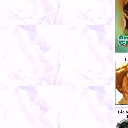
L
Léo M