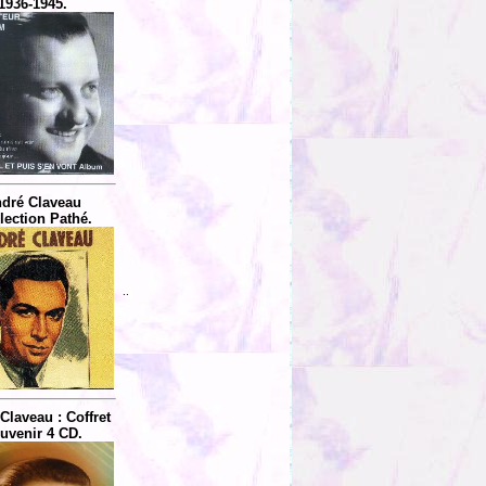
1936-1945.
dré Claveau
lection Pathé.
..
Claveau : Coffret
uvenir 4 CD.