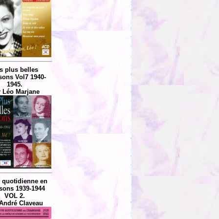
s plus belles
ons Vol7 1940-
1945.
 Léo Marjane
e quotidienne en
sons 1939-1944
VOL 2.
André Claveau