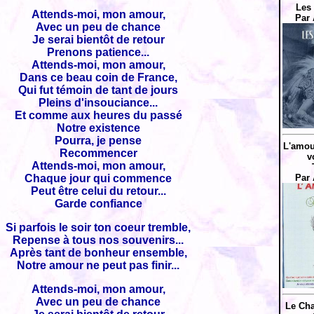
Les 
Attends-moi, mon amour,
Par 
Avec un peu de chance
Je serai bientôt de retour
Prenons patience...
Attends-moi, mon amour,
Dans ce beau coin de France,
Qui fut témoin de tant de jours
Pleins d'insouciance...
Et comme aux heures du passé
Notre existence
Pourra, je pense
L'amou
Recommencer
v
Attends-moi, mon amour,
Chaque jour qui commence
Par 
Peut être celui du retour...
Garde confiance
Si parfois le soir ton coeur tremble,
Repense à tous nos souvenirs...
Après tant de bonheur ensemble,
Notre amour ne peut pas finir...
Attends-moi, mon amour,
Avec un peu de chance
Le Ch