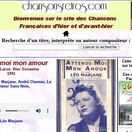
Recherche d'un titre, interprète ou auteur compositeur :
Cette
 moi mon amour
sur l
Larue. Alec Siniavine
1941
Ces 
Par
 Marjane
,
André Claveau
,
Le
nteur Sans Nom
,
Léo Marjane