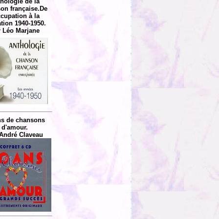
hologie de la
on française.De
ccupation à la
ation 1940-1950.
 Léo Marjane
ns de chansons
d'amour.
André Claveau