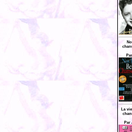
No
chans
Par
La vi
chan
Par 