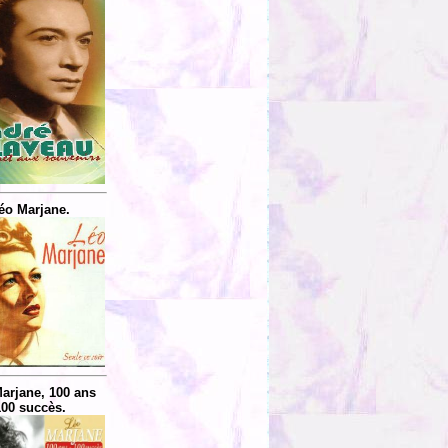
éo Marjane.
arjane, 100 ans
100 succès.