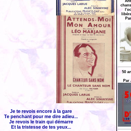
Ant
chans
l'o
libér
Par
50 a
Par 
Je te revois encore à la gare
Te penchant pour me dire adieu...
Je revois le train qui démarre
Et la tristesse de tes yeux...