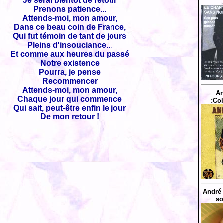
Je serai bientôt de retour
Prenons patience...
Attends-moi, mon amour,
Dans ce beau coin de France,
Qui fut témoin de tant de jours
Pleins d'insouciance...
Et comme aux heures du passé
Notre existence
Pourra, je pense
Recommencer
Attends-moi, mon amour,
An
Chaque jour qui commence
:Col
Qui sait, peut-être enfin le jour
De mon retour !
André 
so