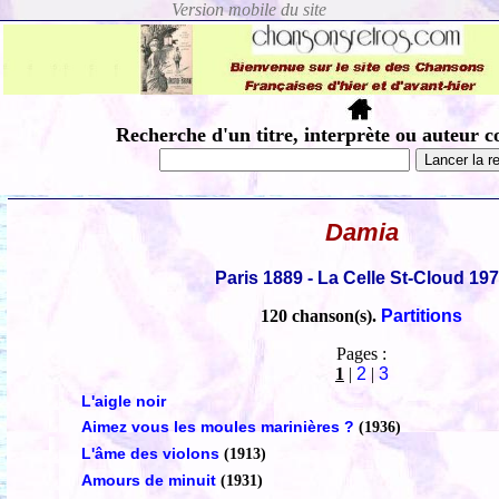
Recherche d'un titre, interprète ou auteur c
Damia
Paris 1889 - La Celle St-Cloud 19
120 chanson(s).
Partitions
Pages :
1
|
2
|
3
L'aigle noir
Aimez vous les moules marinières ?
(1936)
L'âme des violons
(1913)
Amours de minuit
(1931)