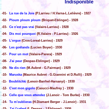
Indisponible
-01-
La rue de la Joie
(P.Larrieu / H.Varna-L.Lelièvre) - 1927
-02-
Ploum ploum ploum
(Briquet-Eblinger) - 1928
-03-
Ce n'est pas vrai
(Valaire-Larrieu) - 1928
-04-
Dis moi pourquoi
(R.Valaire - P.Larrieu) - 1926
-05-
L'orgue
(Cros-Loreal-Larrieu) - 1929
-06-
Les goëlands
(Lucien Boyer) - 1930
-07-
Pour un mot
(Valaire-Parera) - 1929
-08-
J'ai peur
(Despax-Eblinger) - 1929
-09-
Ne dis rien
(M.Aubret - G.Fairman) - 1929
-10-
Maruska
(Maurice Aubret - G.Giannini et D.Rulli) - 1929
-11-
Boublitchki
(Lenoir-Barrhel-Harsanyi) - 1930
-12-
C'est mon gigolo
(Casucci-Maufrey ) - 1930
-13-
Celle que vous attendez
(J.Lenoir - Tom Burke) - 1930
-14-
Tu m'oublieras
(H.Diamant Berger - J.Lenoir) - 1931
-15-
J'ai l'cafard
(L.Despax - J.Eblinger) - 1926