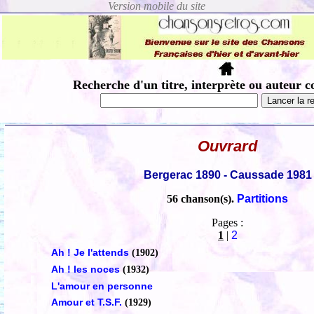
Recherche d'un titre, interprète ou auteur c
Ouvrard
Bergerac 1890 - Caussade 1981
56 chanson(s).
Partitions
Pages :
1
|
2
Ah ! Je l'attends
(1902)
Ah ! les noces
(1932)
L'amour en personne
Amour et T.S.F.
(1929)