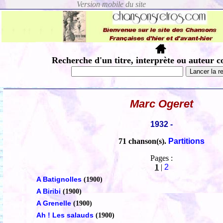
Recherche d'un titre, interprète ou auteur c
Marc Ogeret
1932 -
71 chanson(s).
Partitions
Pages :
1
|
2
A Batignolles
(1900)
A Biribi
(1900)
A Grenelle
(1900)
Ah ! Les salauds
(1900)