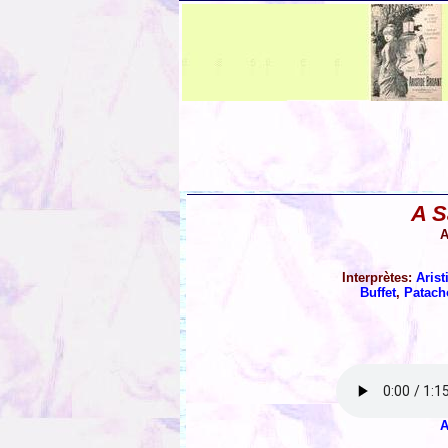
A S
A
Interprètes:
Arist
Buffet
,
Patach
A