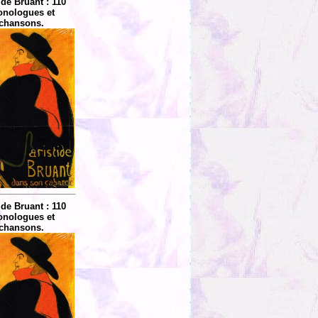
ide Bruant : 110
nologues et
chansons.
ide Bruant : 110
nologues et
chansons.