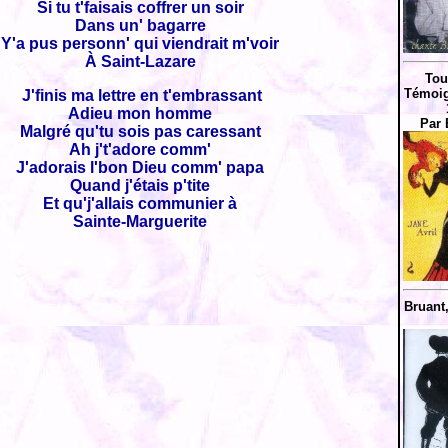
Si tu t'faisais coffrer un soir
Dans un' bagarre
Y'a pus personn' qui viendrait m'voir
À Saint-Lazare
Tou
Témoi
J'finis ma lettre en t'embrassant
Adieu mon homme
Par 
Malgré qu'tu sois pas caressant
Ah j't'adore comm'
J'adorais l'bon Dieu comm' papa
Quand j'étais p'tite
Et qu'j'allais communier à
Sainte-Marguerite
Bruant