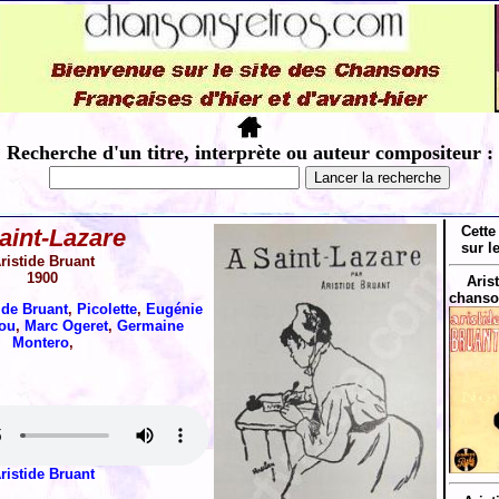
Recherche d'un titre, interprète ou auteur compositeur :
Cette
aint-Lazare
sur l
ristide Bruant
1900
Aris
chanso
ide Bruant
,
Picolette
,
Eugénie
ou
,
Marc Ogeret
,
Germaine
Montero
,
ristide Bruant