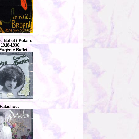
 Buffet / Polaire
 1918-1936.
Eugénie Buffet
..
Patachou.