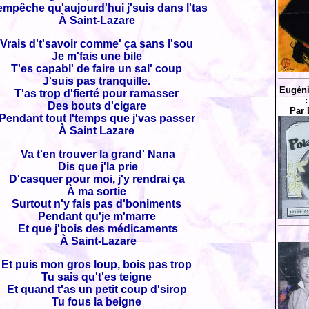
empêche qu'aujourd'hui j'suis dans l'tas
À Saint-Lazare
Vrais d't'savoir comme' ça sans l'sou
Je m'fais une bile
T'es capabl' de faire un sal' coup
J'suis pas tranquille.
Eugénie
T'as trop d'fierté pour ramasser
:
Des bouts d'cigare
Par 
Pendant tout l'temps que j'vas passer
À Saint Lazare
Va t'en trouver la grand' Nana
Dis que j'la prie
D'casquer pour moi, j'y rendrai ça
À ma sortie
Surtout n'y fais pas d'boniments
Pendant qu'je m'marre
Et que j'bois des médicaments
À Saint-Lazare
Et puis mon gros loup, bois pas trop
Tu sais qu't'es teigne
Et quand t'as un petit coup d'sirop
Tu fous la beigne