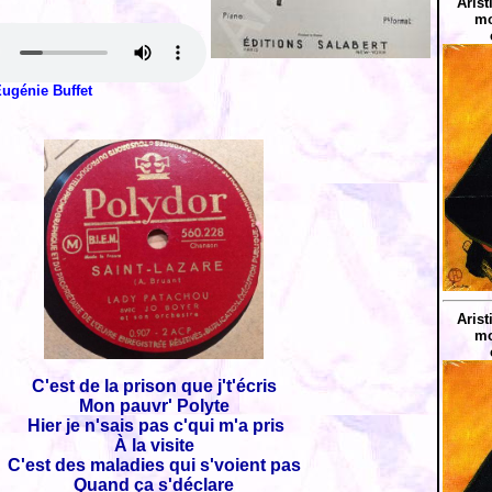
Arist
mo
ugénie Buffet
Arist
mo
C'est de la prison que j't'écris
Mon pauvr' Polyte
Hier je n'sais pas c'qui m'a pris
À la visite
C'est des maladies qui s'voient pas
Quand ça s'déclare