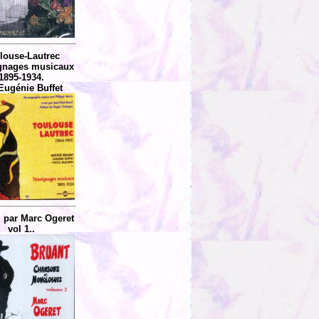
louse-Lautrec
gnages musicaux
1895-1934.
Eugénie Buffet
, par Marc Ogeret
vol 1..