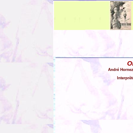
O
André Hornez 
Interprè