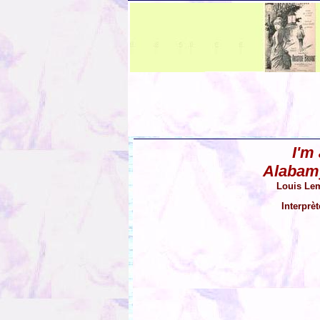
I'm 
Alabamy
Louis Le
Interprè