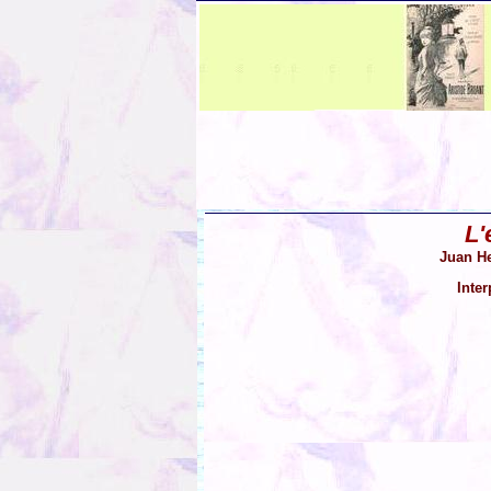
L'
Juan He
Inter