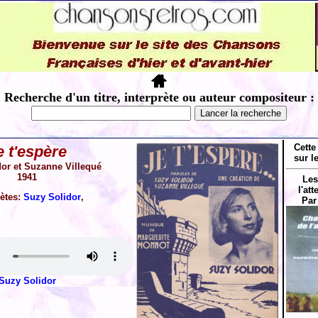
Recherche d'un titre, interprète ou auteur compositeur :
Cette
e t'espère
sur l
or et Suzanne Villequé
1941
Les
l'at
rètes:
Suzy Solidor
,
Par
Suzy Solidor