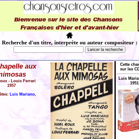
Recherche d'un titre, interprète ou auteur compositeur :
Cette cha
hapelle aux
sur les CD
mimosas
Luis Maria
oux - Louis Ferrari
1951
1957
rètes:
Luis Mariano
,