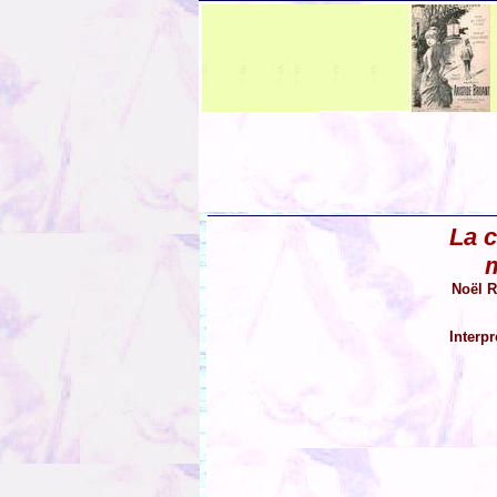
La c
Noël R
Interp