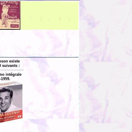
nson existe
 suivants :
no intégrale
-1959.