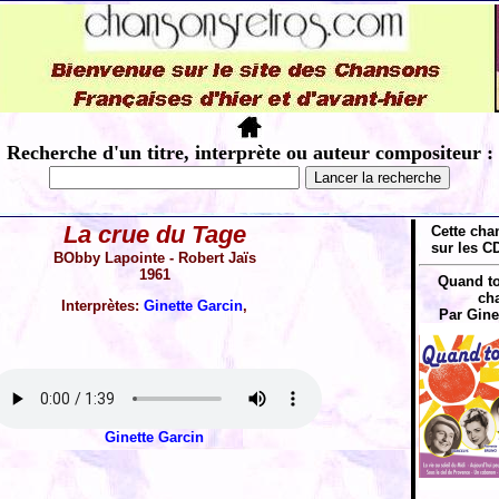
Recherche d'un titre, interprète ou auteur compositeur :
La crue du Tage
Cette cha
sur les CD
BObby Lapointe - Robert Jaïs
1961
Quand to
cha
Interprètes:
Ginette Garcin
,
Par Gine
Ginette Garcin