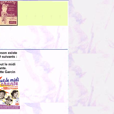
nson existe
 suivants :
ut le midi
nte.
tte Garcin