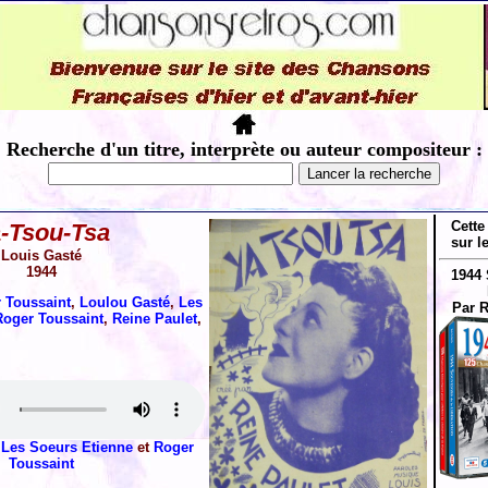
Recherche d'un titre, interprète ou auteur compositeur :
Cette
-Tsou-Tsa
sur l
Louis Gasté
1944
1944 
 Toussaint
,
Loulou Gasté
,
Les
Par 
Roger Toussaint
,
Reine Paulet
,
t
Les Soeurs Etienne
et
Roger
Toussaint