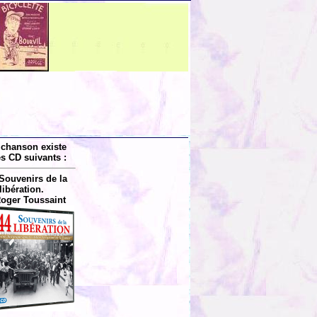
 chanson existe
es CD suivants :
Souvenirs de la
libération.
Roger Toussaint