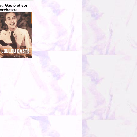
ou Gasté et son
orchestre.
..