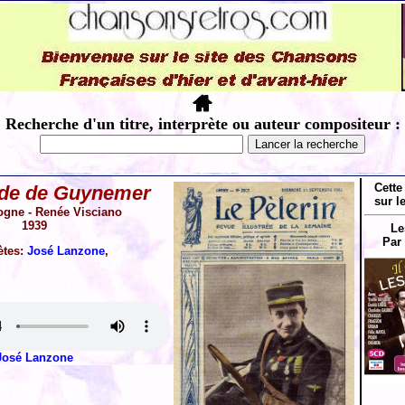
Recherche d'un titre, interprète ou auteur compositeur :
Cette
nde de Guynemer
sur l
ogne - Renée Visciano
1939
Le
Par
ètes:
José Lanzone
,
José Lanzone