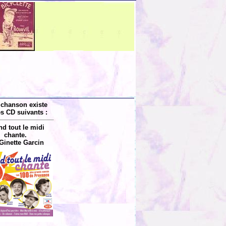
 chanson existe
es CD suivants :
d tout le midi
chante.
Ginette Garcin