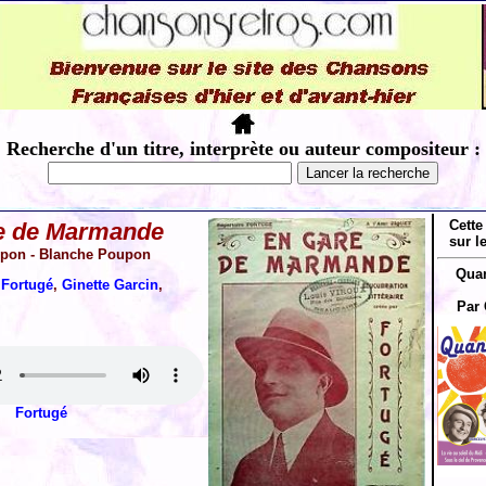
Recherche d'un titre, interprète ou auteur compositeur :
Cette
e de Marmande
sur l
pon - Blanche Poupon
Quan
:
Fortugé
,
Ginette Garcin
,
Par 
Fortugé