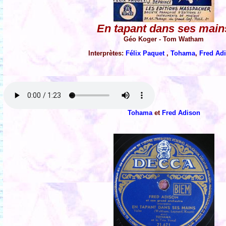
En tapant dans ses main
Géo Koger - Tom Watham
Interprètes:
Félix Paquet
,
Tohama
,
Fred Ad
Tohama
et
Fred Adison