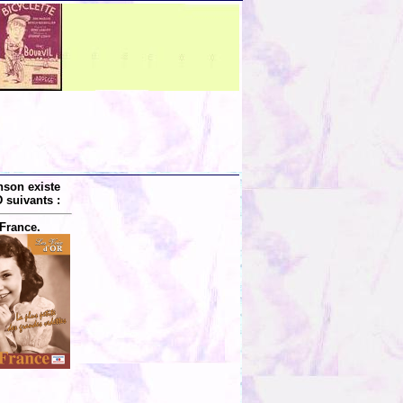
nson existe
 suivants :
France.