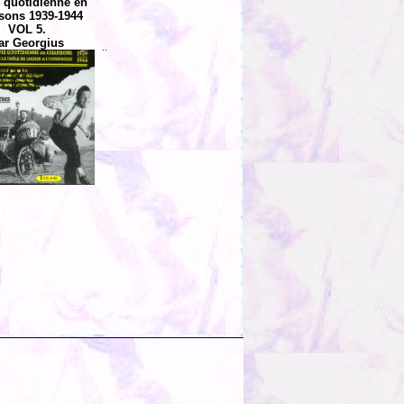
e quotidienne en
sons 1939-1944
VOL 5.
ar Georgius
..