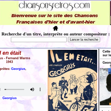
Recherche d'un titre, interprète ou auteur compositeur :
Cette
l en était
sur l
us - Fernand Warms
1943
Georg
rprètes:
Georgius
,
Georgius