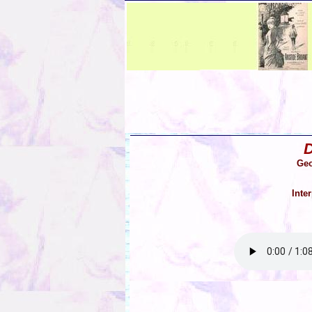
D
Geo
Inte