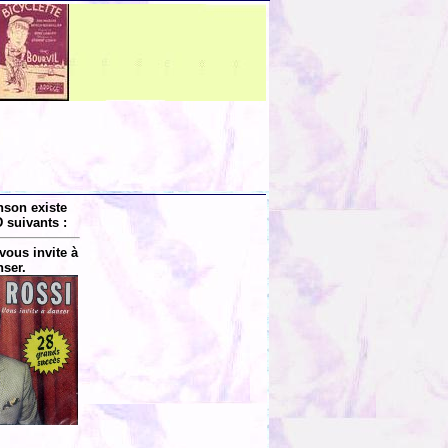
nson existe
 suivants :
vous invite à
ser.