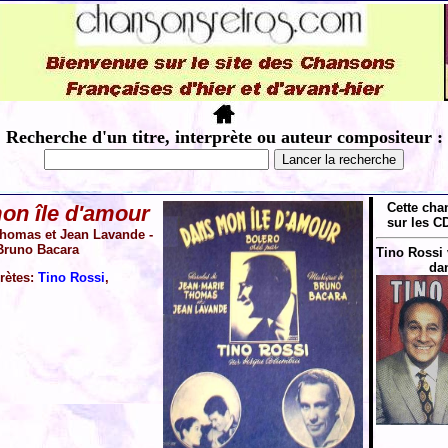
Recherche d'un titre, interprète ou auteur compositeur :
Cette cha
on île d'amour
sur les CD
homas et Jean Lavande -
Bruno Bacara
Tino Rossi 
dan
prètes:
Tino Rossi
,