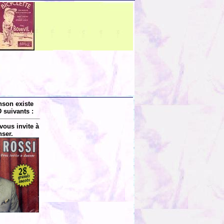
nson existe
 suivants :
vous invite à
ser.