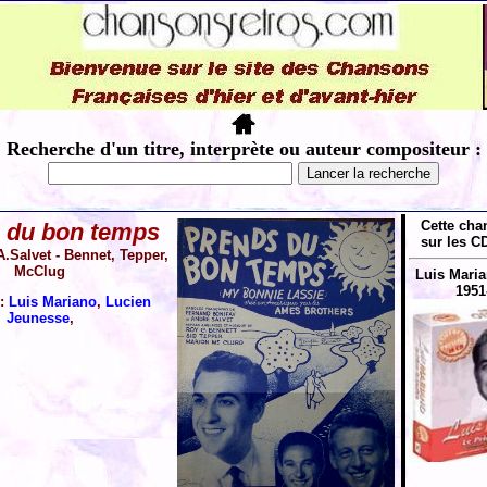
Recherche d'un titre, interprète ou auteur compositeur :
Cette cha
 du bon temps
sur les CD
A.Salvet - Bennet, Tepper,
McClug
Luis Maria
1951
s:
Luis Mariano
,
Lucien
Jeunesse
,