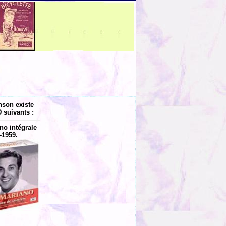
nson existe
 suivants :
no intégrale
-1959.