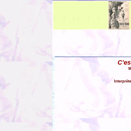
C'es
M
Interprèt