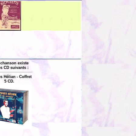
 chanson existe
es CD suivants :
 Hélian - Coffret
5 CD.