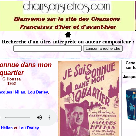
Recherche d'un titre, interprète ou auteur compositeur :
Cette
connue dans mon
sur l
quartier
Jacques
G.Houssa
1952
acques Hélian
,
Lou Darley
,
 Hélian
et
Lou Darley