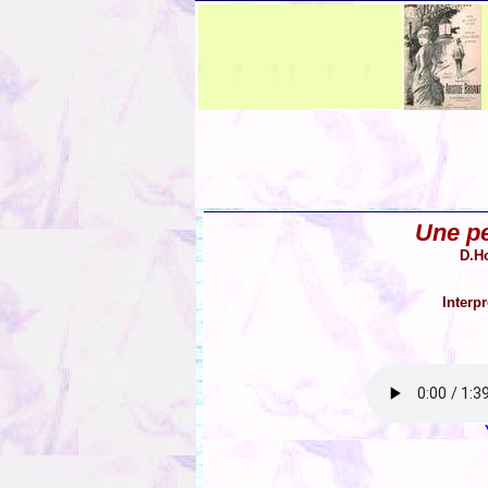
Une pe
D.Ho
Interp