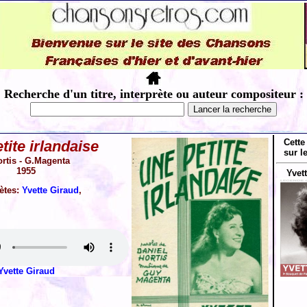
Recherche d'un titre, interprète ou auteur compositeur :
Cette
tite irlandaise
sur l
rtis - G.Magenta
1955
Yvett
rètes:
Yvette Giraud
,
Yvette Giraud