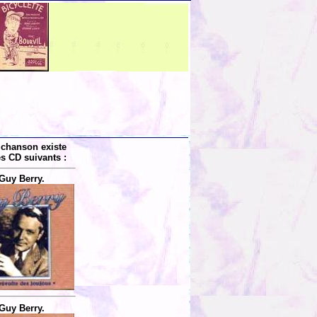
 chanson existe
es CD suivants :
Guy Berry.
Guy Berry.