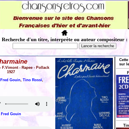
Recherche d'un titre, interprète ou auteur compositeur :
Cette
harmaine
sur l
 F.Vimont - Rapee - Pollack
1927
F
:
Fred Gouin
,
Tino Rossi
,
Fred Gouin
Tin