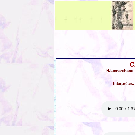
C
H.Lemarchand -
Interprètes