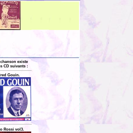
 chanson existe
es CD suivants :
red Gouin.
o Rossi vol3.