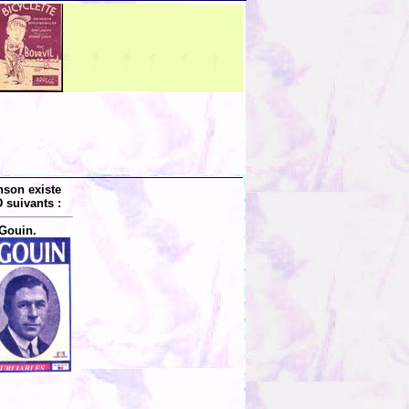
nson existe
 suivants :
Gouin.