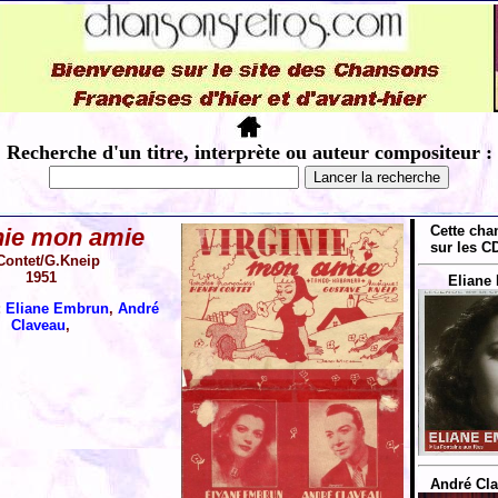
Recherche d'un titre, interprète ou auteur compositeur :
Cette cha
nie mon amie
sur les CD
Contet/G.Kneip
1951
Eliane
:
Eliane Embrun
,
André
Claveau
,
André Cla