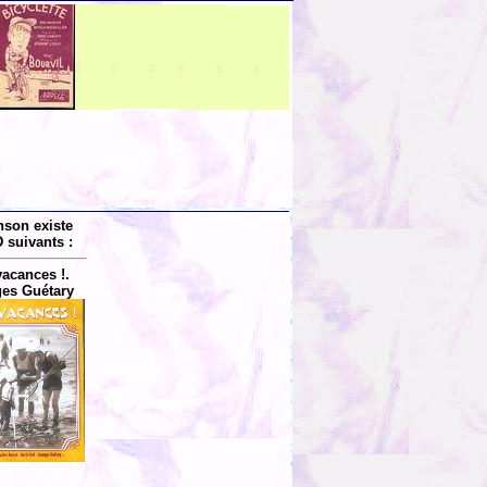
nson existe
 suivants :
vacances !.
es Guétary