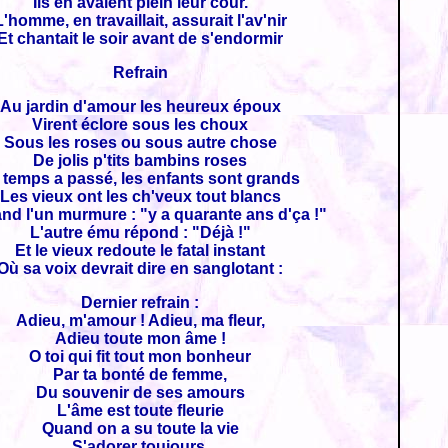
Ils en avaient plein leur cour.
L'homme, en travaillait, assurait l'av'nir
Et chantait le soir avant de s'endormir
Refrain
Au jardin d'amour les heureux époux
Virent éclore sous les choux
Sous les roses ou sous autre chose
De jolis p'tits bambins roses
 temps a passé, les enfants sont grands
Les vieux ont les ch'veux tout blancs
nd l'un murmure : "y a quarante ans d'ça !"
L'autre ému répond : "Déjà !"
Et le vieux redoute le fatal instant
Où sa voix devrait dire en sanglotant :
Dernier refrain :
Adieu, m'amour ! Adieu, ma fleur,
Adieu toute mon âme !
O toi qui fit tout mon bonheur
Par ta bonté de femme,
Du souvenir de ses amours
L'âme est toute fleurie
Quand on a su toute la vie
S'adorer toujours.