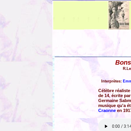
Bons
R.Le
Interprètes:
Emm
Célèbre réaliste
de 14, écrite par
Germaine Sabmo
musique qu'a é
Craonne
en 191