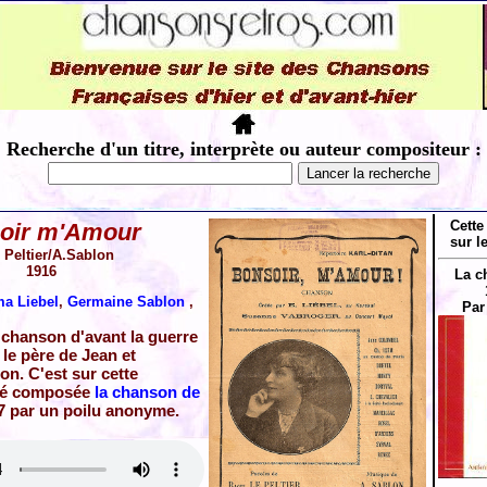
Recherche d'un titre, interprète ou auteur compositeur :
Cette
oir m'Amour
sur l
 Peltier/A.Sablon
1916
La c
a Liebel
,
Germaine Sablon
,
Par
 chanson d'avant la guerre
 le père de Jean et
n. C'est sur cette
té composée
la chanson de
7 par un poilu anonyme.