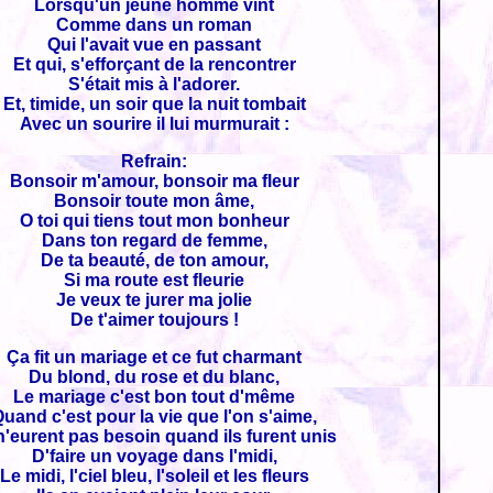
Lorsqu'un jeune homme vint
Comme dans un roman
Qui l'avait vue en passant
Et qui, s'efforçant de la rencontrer
S'était mis à l'adorer.
Et, timide, un soir que la nuit tombait
Avec un sourire il lui murmurait :
Refrain:
Bonsoir m'amour, bonsoir ma fleur
Bonsoir toute mon âme,
O toi qui tiens tout mon bonheur
Dans ton regard de femme,
De ta beauté, de ton amour,
Si ma route est fleurie
Je veux te jurer ma jolie
De t'aimer toujours !
Ça fit un mariage et ce fut charmant
Du blond, du rose et du blanc,
Le mariage c'est bon tout d'même
uand c'est pour la vie que l'on s'aime,
 n'eurent pas besoin quand ils furent unis
D'faire un voyage dans l'midi,
Le midi, l'ciel bleu, l'soleil et les fleurs