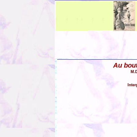
Au bout
M.D
Inter