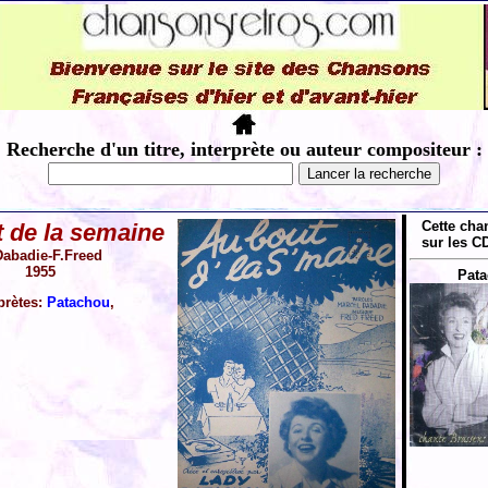
Recherche d'un titre, interprète ou auteur compositeur :
Cette cha
 de la semaine
sur les CD
abadie-F.Freed
1955
Pata
prètes:
Patachou
,