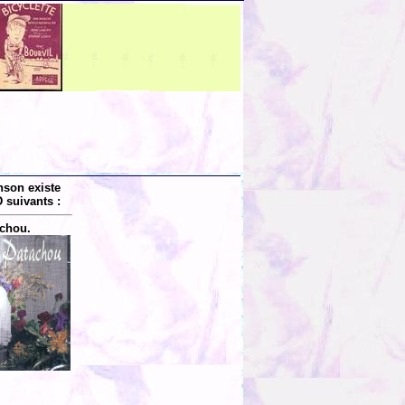
nson existe
 suivants :
chou.