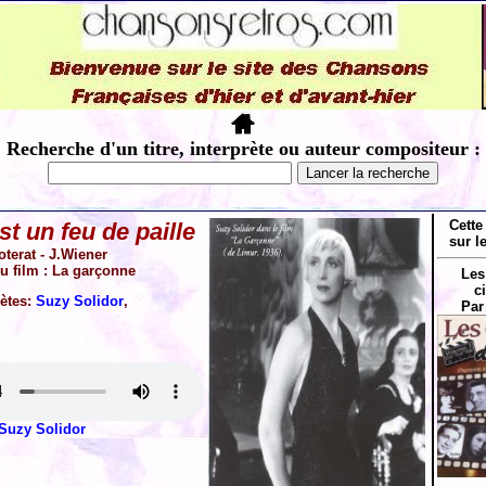
Recherche d'un titre, interprète ou auteur compositeur :
Cette
t un feu de paille
sur l
oterat - J.Wiener
Du film : La garçonne
Les
c
rètes:
Suzy Solidor
,
Par
Suzy Solidor