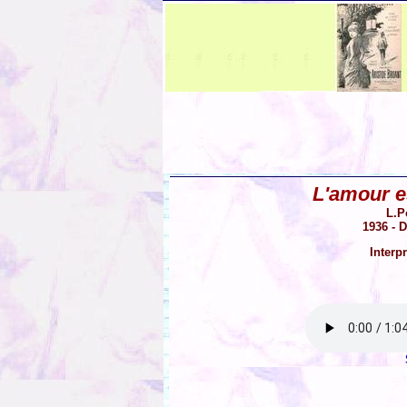
L'amour es
L.P
1936 - 
Interp