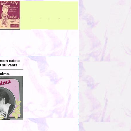
nson existe
 suivants :
alma.