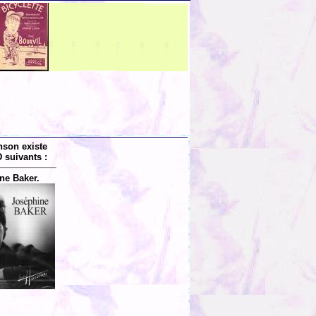
nson existe
 suivants :
ne Baker.