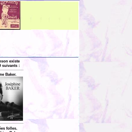
nson existe
 suivants :
ne Baker.
es folles.