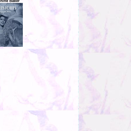
hine Baker
..