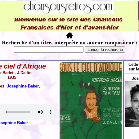
Recherche d'un titre, interprète ou auteur compositeur :
Cette
 ciel d'Afrique
sur l
e Badet - J.Dallin
1935
Jos
tes:
Josephine Baker
,
osephine Baker