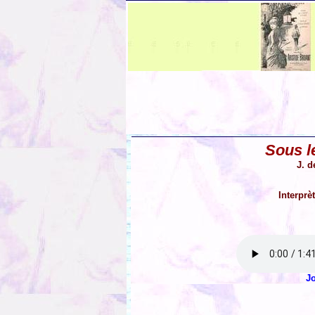
Sous le
J. d
Interprè
J