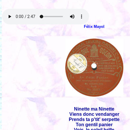
Félix Mayol
Ninette ma Ninette
Viens donc vendanger
Prends ta p'tit' serpette
Ton gentil panier
Vois, le soleil brille